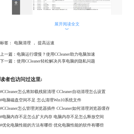
展开阅读全文
︾
标签：
电脑清理
，
提高运速
图片2：管理自动启动程序
上一篇：
电脑运行缓慢？使用CCleaner助力电脑加速
除了管理开机启动的程序外，CCleaner还可以管理Windows系统中的右击
下一篇：
使用CCleaner轻松解决共享电脑的隐私问题
快捷菜单的选项。单击“启动”面板中的“右键菜单”即可看到菜单中包含的
快捷选项，并对其进行“启用”或者“禁用”。
读者也访问过这里:
#
CCleaner怎么将卸载残留清理 CCleaner自动清理怎么设置
#
电脑磁盘空间不足 怎么清理Win10系统文件
#
CCleaner怎么管理浏览器插件 CCleaner如何清理浏览器缓存
#
电脑内存不足怎么扩大内存 电脑内存不足怎么释放空间
#
优化电脑性能的方法有哪些 优化电脑性能的软件有哪些