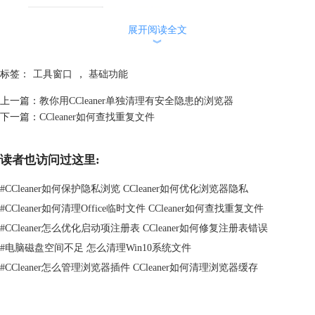
展开阅读全文
︾
标签：
工具窗口
，
基础功能
上一篇：
教你用CCleaner单独清理有安全隐患的浏览器
下一篇：
CCleaner如何查找重复文件
读者也访问过这里:
图2.【启用】窗口
#
CCleaner如何保护隐私浏览 CCleaner如何优化浏览器隐私
#
CCleaner如何清理Office临时文件 CCleaner如何查找重复文件
三、浏览器插件
灵活地进行浏览器插件的管理。
#
CCleaner怎么优化启动项注册表 CCleaner如何修复注册表错误
可以从窗口中查看已安装的浏览器中存在的各种插件，以及这些插件的启
#
电脑磁盘空间不足 怎么清理Win10系统文件
用状态。用户可根据自身需求，通过【启用】和【禁用】按钮来管理插
#
CCleaner怎么管理浏览器插件 CCleaner如何清理浏览器缓存
件。