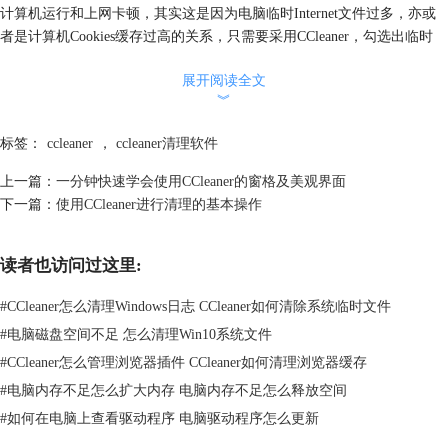
计算机运行和上网卡顿，其实这是因为电脑临时Internet文件过多，亦或
者是计算机Cookies缓存过高的关系，只需要采用CCleaner，勾选出临时
Internet文件和Cookies两个选项即可。
展开阅读全文
︾
标签：
ccleaner
，
ccleaner清理软件
上一篇：
一分钟快速学会使用CCleaner的窗格及美观界面
下一篇：
使用CCleaner进行清理的基本操作
读者也访问过这里:
#
CCleaner怎么清理Windows日志 CCleaner如何清除系统临时文件
图片2：勾选选项
#
电脑磁盘空间不足 怎么清理Win10系统文件
其次对于很多经常共用计算机的人们，想要清除计算机上网游览以及软件
#
CCleaner怎么管理浏览器插件 CCleaner如何清理浏览器缓存
使用记录的，也可以通过CCleaner这一软件实现使用记录清除的效果。在
#
电脑内存不足怎么扩大内存 电脑内存不足怎么释放空间
选项中，分别把需要清理的记录勾选出来。
#
如何在电脑上查看驱动程序 电脑驱动程序怎么更新
清理当中有“Windows”和“应用程序”两个选项，windows选项当中包括有游
览器使用记录、windows最近打开的文档以及运行菜单等，人们可以根据