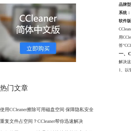
品牌型
系统：
软件版
CCl
用CC
答“C
一、C
解决这
1、以管
热门文章
使用CCleaner擦除可用磁盘空间 保障隐私安全
重复文件占空间？CCleaner帮你迅速解决