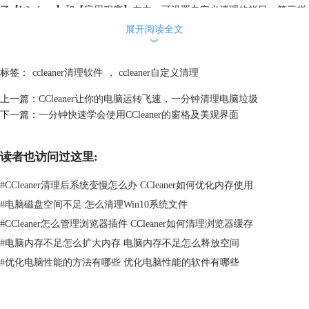
了【Windows】和【应用程序】在内，可设置自定义清理的栏目；第三栏
显示“设置您喜欢的清理作为主屏幕”，对下有一栏小字提示如何操作。可
展开阅读全文
以说，界面十分简洁，对于电脑小白来说，要操作这样一款软件是轻而易
︾
举的一件事。
标签：
ccleaner清理软件
，
ccleaner自定义清理
上一篇：
CCleaner让你的电脑运转飞速，一分钟清理电脑垃圾
下一篇：
一分钟快速学会使用CCleaner的窗格及美观界面
读者也访问过这里:
#
CCleaner清理后系统变慢怎么办 CCleaner如何优化内存使用
#
电脑磁盘空间不足 怎么清理Win10系统文件
#
CCleaner怎么管理浏览器插件 CCleaner如何清理浏览器缓存
#
电脑内存不足怎么扩大内存 电脑内存不足怎么释放空间
#
优化电脑性能的方法有哪些 优化电脑性能的软件有哪些