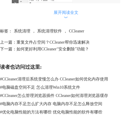
展开阅读全文
︾
标签：
系统清理
，
系统清理软件
，
CCleaner
上一篇：
重复文件占空间？CCleaner帮你迅速解决
下一篇：
如何更好利用CCleaner“安全删除”功能？
图片2：重复文件查找界面
读者也访问过这里:
第二、设定查找条件
我们以下图为例，设定了一个在D盘的重复文件搜索任务。在此搜索任务
#
CCleaner清理后系统变慢怎么办 CCleaner如何优化内存使用
中，我们排除了0字节文件、系统文件、隐藏文件等，并指定名称和已修
#
电脑磁盘空间不足 怎么清理Win10系统文件
改日期作为主要的匹配方式。
#
CCleaner怎么管理浏览器插件 CCleaner如何清理浏览器缓存
#
电脑内存不足怎么扩大内存 电脑内存不足怎么释放空间
#
优化电脑性能的方法有哪些 优化电脑性能的软件有哪些