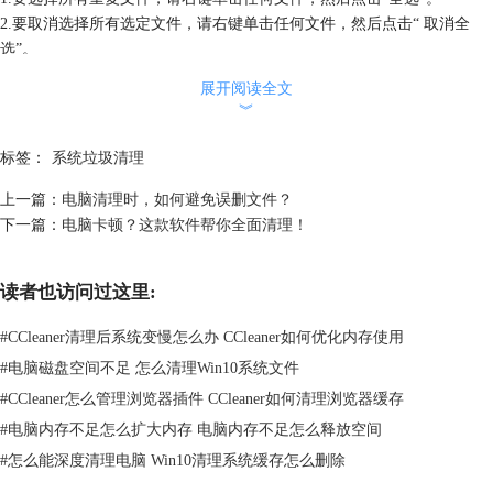
2.要取消选择所有选定文件，请右键单击任何文件，然后点击“ 取消全
选”。
3.要选择特定文件类型的所有重复文件（例如，所有的TXT文件），请右
展开阅读全文
键单击该类型的文件，然后点击“全选类型”。
︾
4.若要取消选择已选择的特定文件类型的所有重复文件，请右键单击该类
型的文件，然后点击“ 取消选择所有类型”。
标签：
系统垃圾清理
右键单击结果列表中的文件时，您还可以：
上一篇：
电脑清理时，如何避免误删文件？
1.设置文件查找器，以排除其文件夹或父文件夹中的所有其他文件。
下一篇：
电脑卡顿？这款软件帮你全面清理！
点击“ 排除”，然后点击要排除的文件夹或驱动器。这将会显示在“排除”选
项卡上。
2.将“文件查找器”设置为，仅将重复搜索限制为该文件夹或其父文件夹。
读者也访问过这里:
点击“ 限制为”，然后点击要限制搜索的文件夹或驱动器。这将不再显示
在“包括”选项卡上。
#
CCleaner清理后系统变慢怎么办 CCleaner如何优化内存使用
3.在文件夹或父文件夹中临时选择重复项。
#
电脑磁盘空间不足 怎么清理Win10系统文件
点击“ 选择重复项”，然后单击要将文件查找器限制为其选择的文件夹或
#
CCleaner怎么管理浏览器插件 CCleaner如何清理浏览器缓存
驱动器。
选择要删除的重复文件后，单击“ 删除所选项”按钮，
CCleaner中文版
即
#
电脑内存不足怎么扩大内存 电脑内存不足怎么释放空间
会删除所有所选文件。
#
怎么能深度清理电脑 Win10清理系统缓存怎么删除
tip：