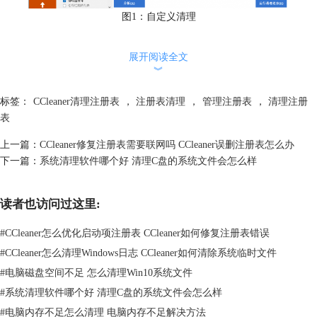
图1：自定义清理
2、点击【分析】按钮，CCleaner会扫描出可清理的垃圾文件数量，如下
展开阅读全文
图所示，点击右下角的【运行清理程序】，就可快速清理这些垃圾文件，
︾
优化内存空间。
标签：
CCleaner清理注册表
，
注册表清理
，
管理注册表
，
清理注册
表
上一篇：
CCleaner修复注册表需要联网吗 CCleaner误删注册表怎么办
下一篇：
系统清理软件哪个好 清理C盘的系统文件会怎么样
读者也访问过这里:
#
CCleaner怎么优化启动项注册表 CCleaner如何修复注册表错误
#
CCleaner怎么清理Windows日志 CCleaner如何清除系统临时文件
图2：运行清理程序
#
电脑磁盘空间不足 怎么清理Win10系统文件
#
系统清理软件哪个好 清理C盘的系统文件会怎么样
3、还可以利用【磁盘分析器】功能，查看硬盘中哪些文件占用了最多空
#
电脑内存不足怎么清理 电脑内存不足解决方法
间。 点击左侧栏中的【工具】选择【磁盘分析器】，选择想要分析的驱