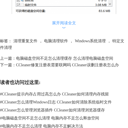
展开阅读全文
︾
标签：
清理重复文件
，
电脑清理软件
，
Windows系统清理
，
特定文
件清理
上一篇：
电脑磁盘空间不足怎么清理缓存 怎么清理电脑磁盘空间
下一篇：
CCleaner修复注册表需要联网吗 CCleaner误删注册表怎么办
读者也访问过这里:
图1：电脑磁盘清理
#
CCleaner提示内存占用过高怎么办 CCleaner如何清理内存残留
2、除了系统自带的清理工具外，我们还可以使用一些系统优化软件来深
#
CCleaner怎么清理Windows日志 CCleaner如何清除系统临时文件
度清理电脑内存，比如：
CCleaner
，它可以帮助我们找到并清理系统中的
垃圾文件、插件、注册表残留、第三方应用程序残留等，还可以自动识别
#
CCleaner怎么管理浏览器插件 CCleaner如何清理浏览器缓存
关键文件，避免误删导致的系统故障。
#
电脑磁盘空间不足怎么清理 电脑内存不足怎么释放空间
#
电脑内存不足怎么清理 电脑内存不足解决方法