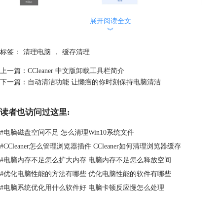
展开阅读全文
图2：CCleaner分析进程
︾
从工作窗口中，可以看到正在分析的项目，主要是两个内容的项目：跟踪
标签：
清理电脑
，
缓存清理
程序和垃圾。中间一行的两个小方框内是软件正在分析的对象，内容的变
换代表分析对象的变换。上面绿色的是进度条和百分比，向用户展示软件
上一篇：
CCleaner 中文版卸载工具栏简介
工作的目前进程。
下一篇：
自动清洁功能 让懒癌的你时刻保持电脑清洁
当软件的分析命令执行完后，会出现如下图所示内容。
读者也访问过这里:
#
电脑磁盘空间不足 怎么清理Win10系统文件
#
CCleaner怎么管理浏览器插件 CCleaner如何清理浏览器缓存
#
电脑内存不足怎么扩大内存 电脑内存不足怎么释放空间
#
优化电脑性能的方法有哪些 优化电脑性能的软件有哪些
#
电脑系统优化用什么软件好 电脑卡顿反应慢怎么处理
图3：CCleaner分析完成窗口