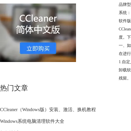
品牌型
系统：W
软件版本
CCl
度。下
一、如
在进行
1.自
卸载软
残留。
热门文章
CCleaner（Windows版）安装、激活、换机教程
Windows系统电脑清理软件大全