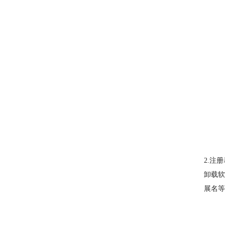
2.注
卸载软
展名等