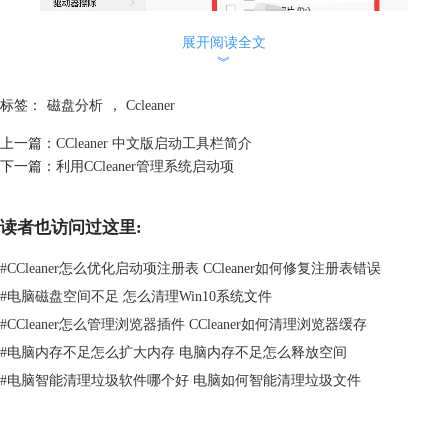
展开阅读全文
︾
标签：
磁盘分析
，
Ccleaner
图2：分析选项设置
上一篇：
CCleaner 中文版启动工具栏简介
在类别区域中，可以对需要分析的文件类型进行选择；在驱动器列表区域
下一篇：
利用CCleaner管理系统启动项
中，可以对需要分析的磁盘分区进行选择。完成①和②区域的选择后，单
击“分析”即可开始。
读者也访问过这里:
分析
#
CCleaner怎么优化启动项注册表 CCleaner如何修复注册表错误
#
电脑磁盘空间不足 怎么清理Win10系统文件
#
CCleaner怎么管理浏览器插件 CCleaner如何清理浏览器缓存
#
电脑内存不足怎么扩大内存 电脑内存不足怎么释放空间
图3：分析过程
#
电脑智能清理垃圾软件哪个好 电脑如何智能清理垃圾文件
在分析状态下，不需要人为干预和进行其他操作。