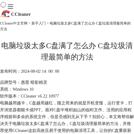
CCleaner
CCleaner中文官网
>
新手入门
> 电脑垃圾太多C盘满了怎么办 C盘垃圾清理最简单的
方法
首页
产品
电脑垃圾太多C盘满了怎么办 C盘垃圾清
下载
服务
理最简单的方法
购买
发布时间：2024-08-02 14: 00: 00
品牌型号：惠普 暗影精灵
系统：Windows 10
软件版本：CCleaner v6.22.10977
电脑越用越卡，C盘越用越红，随之而来的就是开机变慢，运行变卡，打
开浏览器都能卡成PPT。面对C盘中堆积如山的临时文件、没用的应用程
序残留和多余的系统文件，你是否感到无从下手？别担心，本文将帮你解
决关于电脑垃圾太多C盘满了怎么办，C盘垃圾清理最简单的方法，并推
荐使用CCleaner这款高效且易于使用的
电脑清理
工具，让你的C盘重获新