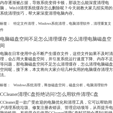
内存逐渐被占据，导致系统变得卡顿，那该怎么能深度清理电
脑， Win10清理系统缓存怎么删除呢？今天就教大家几招实用的
系统清理技巧，帮大家深度清理电脑内存。
标签：
特定文件清理
，
Windows系统清理
，
电脑清理软件
，
清理重复文
件
电脑磁盘空间不足怎么清理缓存 怎么清理电脑磁盘空
间
电脑在日常使用中会不断产生缓存文件，这些文件如果不及时清
理，会占用大量磁盘空间，并引发系统运行速度下降、内存不足
等问题，那电脑磁盘空间不足怎么清理缓存，怎么清理电脑磁盘
空间呢，接下来，本文将向大家介绍几种实用的电脑缓存清理方
法。
标签：
Windows系统清理
，
释放磁盘空间
，
磁盘分析
，
电脑清理软件
CCleaner清理C盘拒绝访问?怎么用软件清理C盘
CCleaner是一款广受欢迎的电脑优化和清理工具，它可以帮助用
户清理系统垃圾、修复注册表错误、管理启动项等，从而提升电
脑的性能。有些用户在使用CCleaner清理C盘时可能会遇到“拒绝