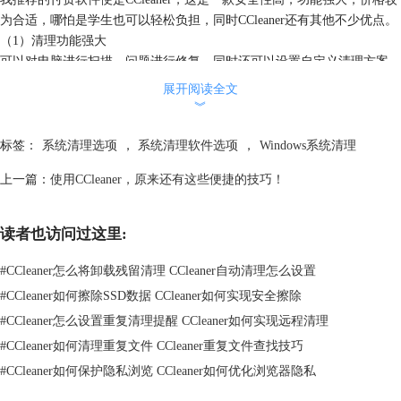
为合适，哪怕是学生也可以轻松负担，同时CCleaner还有其他不少优点。
（1）清理功能强大
可以对电脑进行扫描，问题进行修复，同时还可以设置自定义清理方案，
满足用户多种需求。
展开阅读全文
︾
标签：
系统清理选项
，
系统清理软件选项
，
Windows系统清理
上一篇：
使用CCleaner，原来还有这些便捷的技巧！
读者也访问过这里:
#
CCleaner怎么将卸载残留清理 CCleaner自动清理怎么设置
#
CCleaner如何擦除SSD数据 CCleaner如何实现安全擦除
#
CCleaner怎么设置重复清理提醒 CCleaner如何实现远程清理
图二：CCleaner清理界面展示
#
CCleaner如何清理重复文件 CCleaner重复文件查找技巧
#
CCleaner如何保护隐私浏览 CCleaner如何优化浏览器隐私
（2）注册表清理功能
注册表是电脑的重要文件，如果删除错误，可能会导致软件，甚至是电脑