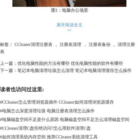
图1：电脑办公场景
二、电脑注册表清理方法有哪些
展开阅读全文
注册表清理主要有两种方法。
︾
1、手动清理，具体步骤如下：
a.打开电脑，按下“Win+R”键，输入“regedit”，然后按下“Enter”键，打开
标签：
CCleaner清理注册表
，
注册表清理
，
注册表备份
，
清理注册
电脑注册表。
表
b.导出注册表：在注册表编辑器中，选择“文件”>“导出”，将注册表导出
上一篇：
优化电脑性能的方法有哪些 优化电脑性能的软件有哪些
到一个安全的地方，以便在出现问题时可以恢复。
下一篇：
笔记本电脑清理垃圾怎么清理 笔记本电脑清理缓存怎么操作
c.删除无用项：在注册表编辑器中，找到需要清理的无用文件，右键选
择“删除”。
读者也访问过这里:
#
CCleaner怎么管理浏览器插件 CCleaner如何清理浏览器缓存
#
电脑怎么深度清理垃圾 电脑注册表清理怎么操作
#
电脑磁盘空间不足是什么原因 电脑磁盘空间不足怎么清理磁盘空间
#
CCleaner清理C盘拒绝访问?怎么用软件清理C盘
#
如何清理系统内存空间 推荐CCleaner系统清理工具