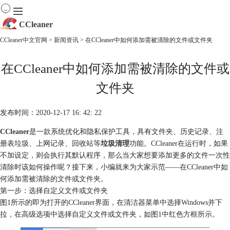
CCleaner
CCleaner中文官网
>
新闻资讯
> 在CCleaner中如何添加需被清除的文件或文件夹
首页
在CCleaner中如何添加需被清除的文件或
产品
下载
文件夹
服务
购买
发布时间：2020-12-17 16: 42: 22
CCleaner
是一款系统优化和隐私保护工具，具有文件夹、历史记录、注
册表垃圾、上网记录、回收站等
垃圾清理
功能。CCleaner在运行时，如果
不加设定，则会执行其默认程序，那么当大家想要添加更多的文件一次性
清除时该如何操作呢？接下来，小编就来为大家示范——在CCleaner中如
何添加需被清除的文件或文件夹。
第一步：选择自定义文件或文件夹
图1所示的即为打开的CCleaner界面，在清洁器菜单中选择Windows并下
拉，在高级选项中选择自定义文件或文件夹，如图1中红色方框所示。