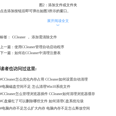
图2：添加文件或文件夹
点击添加按钮后即可弹出如图3所示的窗口。
方框①为添加，可以选择添加驱动器/文件夹或添加文件，选择好后单击
展开阅读全文
红色箭头即可添加，如图4所示。
︾
方框②可以选择文件类型。仅当选择“驱动器”或“文件夹”时，此选择才相
关。默认情况下，CCleaner将包括所选驱动器或文件夹中的所有文件。您
标签：
CCleaner
，
添加需清除文件
可以选择仅包括某种类型的文件，单击“文件类型”，然后键入一个或多个
文件扩展名。例如：
上一篇：
使用CCleaner管理自动启动程序
•* .doc包含所有.DOC文件
下一篇：
如何在CCleaner中清理注册表
•* .exe; *.bat包含所有.EXE和.BAT文件
读者也访问过这里:
#
CCleaner怎么优化内存占用 CCleaner如何设置自动清理
#
电脑磁盘空间不足 怎么清理Win10系统文件
#
CCleaner怎么管理浏览器插件 CCleaner如何清理浏览器缓存
#
C盘爆红了可以删除哪些文件 如何清理C盘系统垃圾
#
电脑内存不足怎么扩大内存 电脑内存不足怎么释放空间