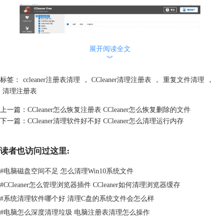
展开阅读全文
︾
标签：
ccleaner注册表清理
，
CCleaner清理注册表
，
重复文件清理
，
清理注册表
图2：点击注册表
上一篇：
CCleaner怎么恢复注册表 CCleaner怎么恢复删除的文件
下一篇：
CCleaner清理软件好不好 CCleaner怎么清理运行内存
3、勾选需要清理的注册表清理程序，例如系统设置残留、过时的软件
等，如果没有特别需求可以选择全部。
读者也访问过这里:
#
电脑磁盘空间不足 怎么清理Win10系统文件
#
CCleaner怎么管理浏览器插件 CCleaner如何清理浏览器缓存
#
系统清理软件哪个好 清理C盘的系统文件会怎么样
#
电脑怎么深度清理垃圾 电脑注册表清理怎么操作