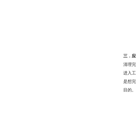
三．应
清理完
进入工
是想完
目的。