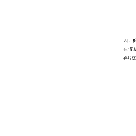
四．系
在“系
碎片这